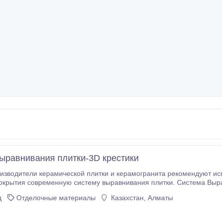
ыравнивания плитки-3D крестики
зводители керамической плитки и керамогранита рекомендуют исп
окрытия современную систему выравнивания плитки. Система Выра
румент, который идеально точно выравнивает плитку во время закр
д
Отделочные материалы
Казахстан, Алматы