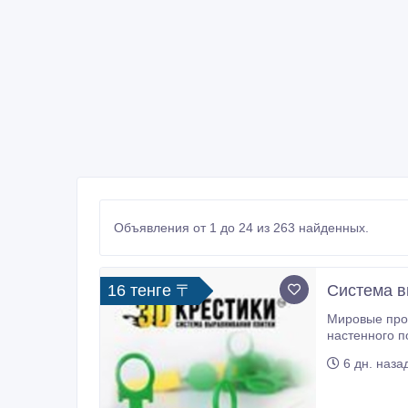
Объявления от 1 до 24 из 263 найденных.
16 тенге 〒
Система в
Мировые прои
настенного п
простой инст
6 дн. наза