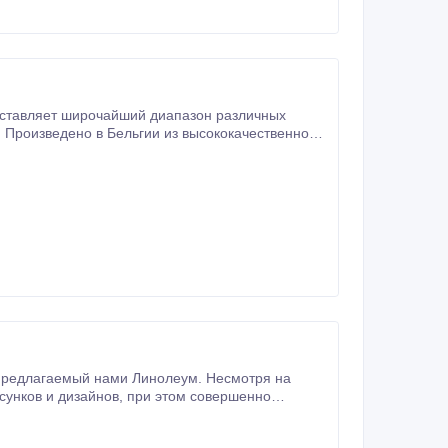
дя.
предлагаемый нами Линолеум. Несмотря на
ирокий выбор бытового линолеума.