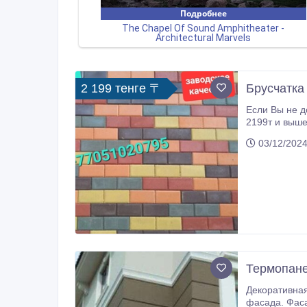
2 199 тенге 〒
Брусчатка
Если Вы не дозвонились, пожалуйста , напишите на WhatsApp, мы
2199т и выше
(6см). Мозайка (6см). Добро пожаловать на нашу страницу!) Дорогие друз
03/12/2024
поставщиков.
Термопане
Декоративная панель из
фасада. Фаса