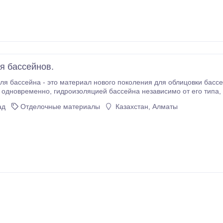
я бассейнов.
ля бассейна - это материал нового поколения для облицовки басс
вает
 при трещинах чаши. Кроме того, ПВХ плёнка устойчива к УФ-лучам и атмосферным явлениям, она
ад
Отделочные материалы
Казахстан, Алматы
ниет, а также - устойчива к средствам для очистки и дезинфекции воды и ле