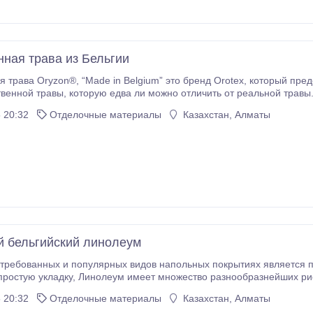
нная трава из Бельгии
о бренд Orotex, который представляет широчайший диапазон различных
ь от реальной травы. Произведено в Бельгии из высококачественной
 20:32
Отделочные материалы
Казахстан, Алматы
уктуре Вы получаете достаточный дренаж во время проливного дож
 бельгийский линолеум
стребованных и популярных видов напольных покрытиях является 
ство разнообразнейших рисунков и дизайнов, при этом совершенно
и не требует специального ухода. Наш магазин предлагает Вам ш
 20:32
Отделочные материалы
Казахстан, Алматы