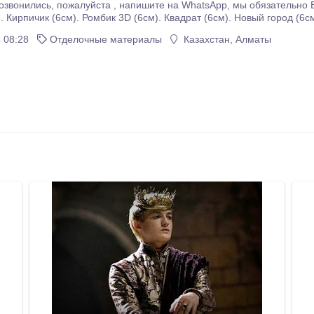
 обязательно Вам ответим! Брусчатка ( под автомобиль) от
. Кирпичик (6см). Ромбик 3D (6см). Квадрат (6см). Новый город (6см
ья, приобретайте товар у проверенных временем
 08:28
Отделочные материалы
Казахстан, Алматы