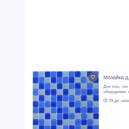
Мозайка д
Для того, что бы отдых в бассейне был максимально приятным и комфортным, бассейн должен быть не только хорошо
оборудован, но еще и должен радовать глаз красивой отделкой! Реализовать самые смелые творческие идеи при отделке
будущего бас
29 дн. наз