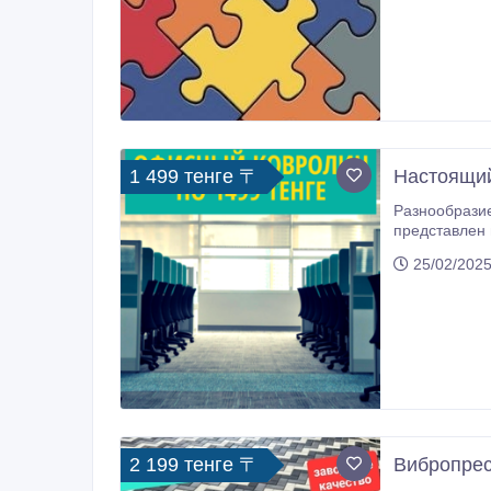
1 499 тенге 〒
Настоящий
Разнообразие факт
представлен в цветовой гамме от
модели с умеренным или богатым узор
25/02/2025
лучей, 
2 199 тенге 〒
Вибропрес