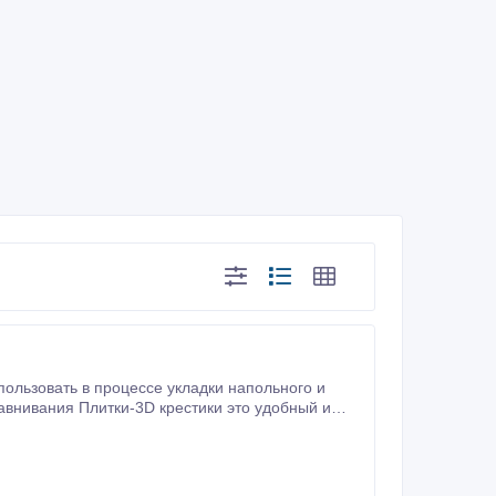
ользовать в процессе укладки напольного и
внивания Плитки-3D крестики это удобный и
епления ее на клеевой раствор.