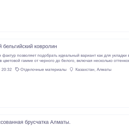
 бельгийский ковролин
ур позволяет подобрать идеальный вариант как для укладки в офисе, так и в квартире. Та
 черного до белого, включая несколько оттенков красного, синего, зеленого, присутствуют также
ом, бельгийский ковролин не подвержен выгоранию под воздействием ультрафиолетовых
 20:32
Отделочные материалы
Казахстан, Алматы
является гипоаллергенным.
сованная брусчатка Алматы.