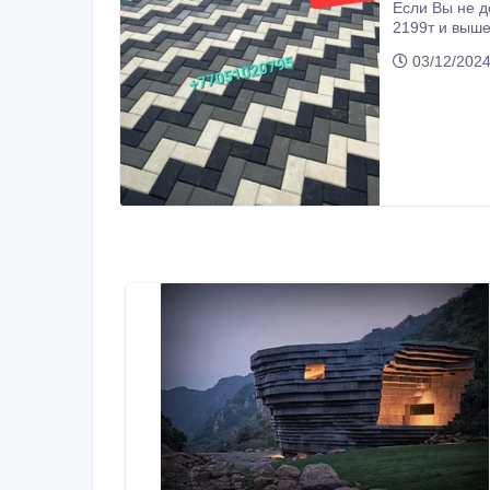
Если Вы не дозвонились, пожалуйста , напишите на WhatsApp, мы
2199т и выше
(6см). Мозайка (6см). Добро пожаловать на нашу страницу!) Дорогие друз
03/12/2024
поставщиков.