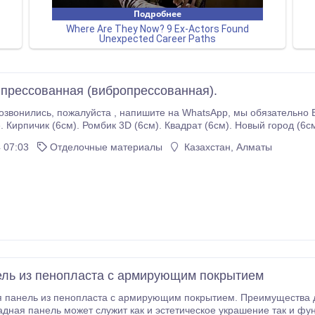
 прессованная (вибропрессованная).
 обязательно Вам ответим! Брусчатка ( под автомобиль) от
. Кирпичик (6см). Ромбик 3D (6см). Квадрат (6см). Новый город (6см
ья, приобретайте товар у проверенных временем
 07:03
Отделочные материалы
Казахстан, Алматы
ль из пенопласта с армирующим покрытием
 пенопласта с армирующим покрытием. Преимущества декор панелей из пенопласта: 1)Утепление
дная панель может служит как и эстетическое украшение так и фун