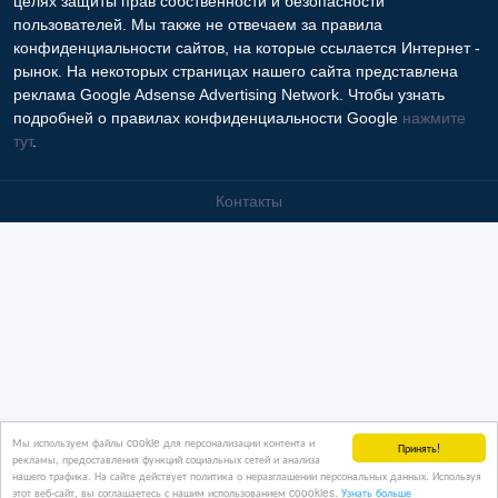
целях защиты прав собственности и безопасности
пользователей. Мы также не отвечаем за правила
конфиденциальности сайтов, на которые ссылается Интернет -
рынок. На некоторых страницах нашего сайта представлена
реклама Google Adsense Advertising Network. Чтобы узнать
подробней о правилах конфиденциальности Google
нажмите
тут
.
Контакты
Мы используем файлы cookie для персонализации контента и
Принять!
рекламы, предоставления функций социальных сетей и анализа
нашего трафика. На сайте действует политика о неразглашении персональных данных. Используя
этот веб-сайт, вы соглашаетесь с нашим использованием coookies.
Узнать больше