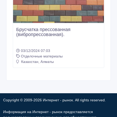
Казахстан, Алматы
Copyright © 2009-2026 Интернет - рынок. All rights reserved.
Информация на Интернет - рынок предоставляется
пользователями и предназначена для общественного
использования. Пользователи, опубликовавшие информацию,
несут ответственность за ее содержимое. Сайта Интернет -
рынок только хранит и распространяет информацию
пользователей и не несет ответственность за ее содержимое.
Мы не продаем и не предоставляем во временное
пользование частную информацию зарегистрированных
пользователей Интернет - рынок третьим лицам. Но мы можем
разглашать частную информацию в соответствии с
требованиями закона в том случае, если объявление или
любая другая информация ущемляет права другого лица, в