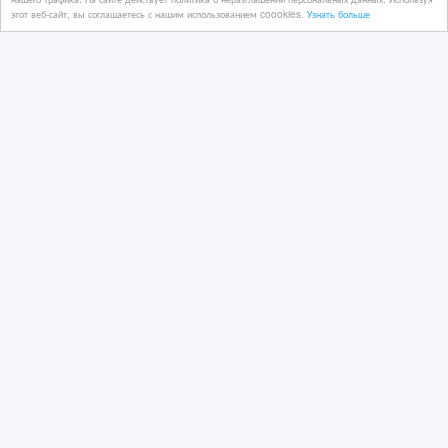
этот веб-сайт, вы соглашаетесь с нашим использованием coookies.
Узнать больше
Казахстан, Алматы
Menikom - Поставщик приборов
уличного освещения