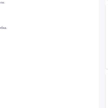
те:
ибка.