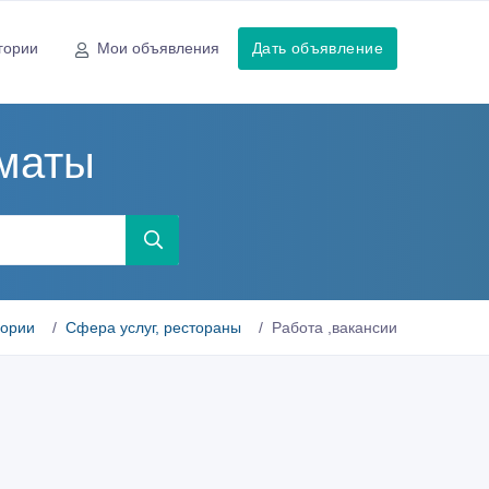
гории
Мои объявления
Дать объявление
лматы
гории
Сфера услуг, рестораны
Работа ,вакансии