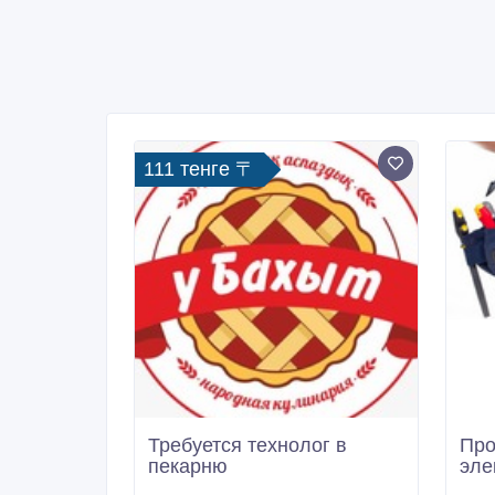
111 тенге 〒
Требуется технолог в
Про
пекарню
эле