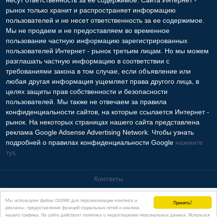
Казахстан, Алматы
Copyright © 2009-2026 Интернет - рынок. All rights reserved.
Информация на Интернет - рынок предоставляется
пользователями и предназначена для общественного
использования. Пользователи, опубликовавшие информацию,
несут ответственность за ее содержимое. Сайта Интернет -
рынок только хранит и распространяет информацию
пользователей и не несет ответственность за ее содержимое.
Мы не продаем и не предоставляем во временное
пользование частную информацию зарегистрированных
пользователей Интернет - рынок третьим лицам. Но мы можем
разглашать частную информацию в соответствии с
требованиями закона в том случае, если объявление или
Мы используем файлы cookie для персонализации контента и
Принять!
любая другая информация ущемляет права другого лица, в
рекламы, предоставления функций социальных сетей и анализа
нашего трафика. На сайте действует политика о неразглашении персональных данных. Используя
целях защиты прав собственности и безопасности