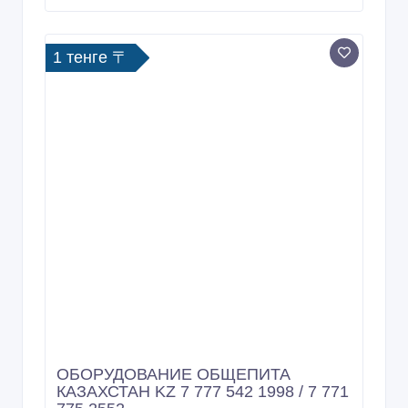
Конвекционная печь UNOX XF 023
серии LineMicro предназначена для
приго
18/03/2025 02:39
Другие товары для кухни
Казахстан, Алматы
1 тенге 〒