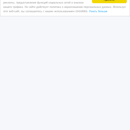
17/01/2020 18:51
рекламы, предоставления функций социальных сетей и анализа
нашего трафика. На сайте действует политика о неразглашении персональных данных. Используя
Сфера услуг, рестораны
этот веб-сайт, вы соглашаетесь с нашим использованием coookies.
Узнать больше
Казахстан, Алматы