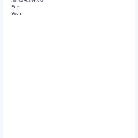
366x39x154 мм
Вес
950 г