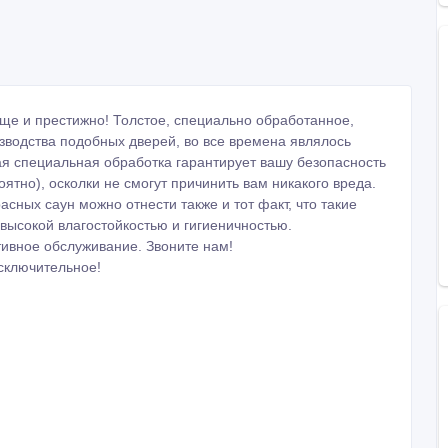
еще и престижно! Толстое, специально обработанное,
зводства подобных дверей, во все времена являлось
ая специальная обработка гарантирует вашу безопасность
оятно), осколки не смогут причинить вам никакого вреда.
ных саун можно отнести также и тот факт, что такие
ысокой влагостойкостью и гигиеничностью.
тивное обслуживание. Звоните нам!
исключительное!