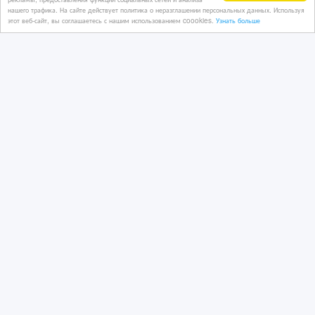
нашего трафика. На сайте действует политика о неразглашении персональных данных. Используя
Отделочные материалы
этот веб-сайт, вы соглашаетесь с нашим использованием coookies.
Узнать больше
Казахстан, Алматы
Пленка для бассейнов.