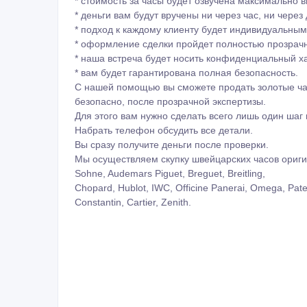
* стоимость за часы будет озвучена максимально в
* деньги вам будут вручены ни через час, ни через
* подход к каждому клиенту будет индивидуальным
* оформление сделки пройдет полностью прозрачн
* наша встреча будет носить конфиденциальный х
* вам будет гарантирована полная безопасность.
С нашей помощью вы сможете продать золотые ча
безопасно, после прозрачной экспертизы.
Для этого вам нужно сделать всего лишь один шаг 
Набрать телефон обсудить все детали.
Вы сразу получите деньги после проверки.
Мы осуществляем скупку швейцарских часов ориг
Sohne, Audemars Piguet, Breguet, Breitling,
Chopard, Hublot, IWC, Officine Panerai, Omega, Patek
Constantin, Cartier, Zenith.