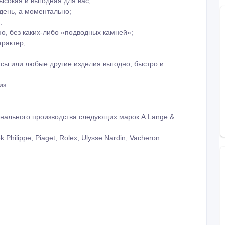
ысокая и выгодная для вас;
 день, а моментально;
;
о, без каких-либо «подводных камней»;
арактер;
сы или любые другие изделия выгодно, быстро и
из:
инального производства следующих марок:A.Lange &
 Philippe, Piaget, Rolex, Ulysse Nardin, Vacheron