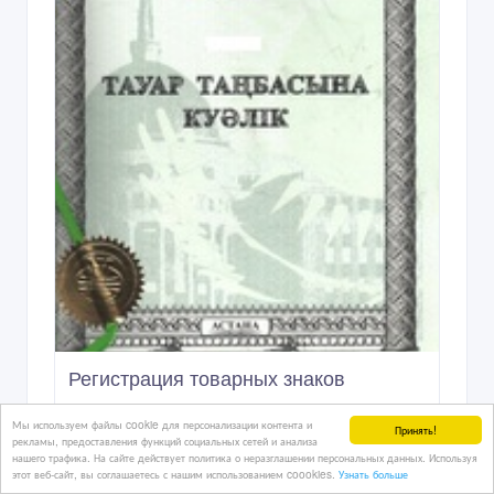
Регистрация товарных знаков
03/04/2026 09:42
Юридические услуги
Казахстан, Алматы
Мы используем файлы cookie для персонализации контента и
Принять!
рекламы, предоставления функций социальных сетей и анализа
нашего трафика. На сайте действует политика о неразглашении персональных данных. Используя
этот веб-сайт, вы соглашаетесь с нашим использованием coookies.
Узнать больше