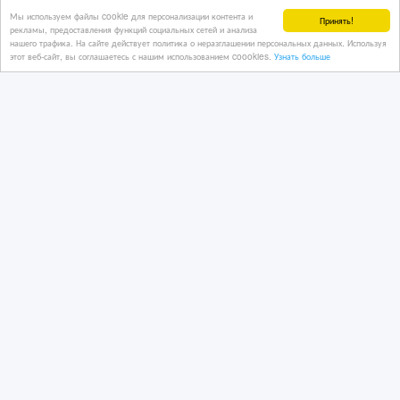
Мы используем файлы cookie для персонализации контента и
Принять!
29 дн. назад
рекламы, предоставления функций социальных сетей и анализа
нашего трафика. На сайте действует политика о неразглашении персональных данных. Используя
Юридические услуги
этот веб-сайт, вы соглашаетесь с нашим использованием coookies.
Узнать больше
Казахстан, Алматы