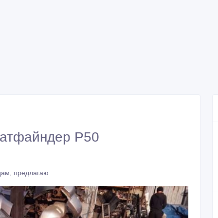
Патфайндер Р50
дам, предлагаю