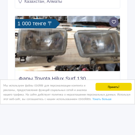
Казахстан, Алматы
1 000 тенге 〒
Фары Toyota Hilux Surf 130
Мы используем файлы cookie для персонализации контента и
Принять!
рекламы, предоставления функций социальных сетей и анализа
нашего трафика. На сайте действует политика о неразглашении персональных данных. Используя
этот веб-сайт, вы соглашаетесь с нашим использованием coookies.
Узнать больше
2 дн. назад
Автозапчасти
Казахстан, Алматы