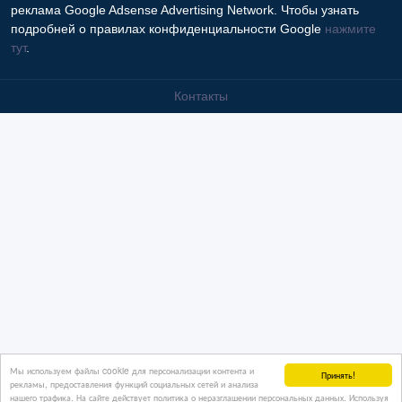
реклама Google Adsense Advertising Network. Чтобы узнать
подробней о правилах конфиденциальности Google
нажмите
тут
.
Контакты
Мы используем файлы cookie для персонализации контента и
Принять!
рекламы, предоставления функций социальных сетей и анализа
нашего трафика. На сайте действует политика о неразглашении персональных данных. Используя