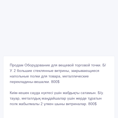
Продам Оборудование для вещевой торговой точки. Б/
У. 2 большие стеклянные витрины, закрывающиеся
напольные полки для товара, металлические
перекладины-вешалки. 800$
Киiм-кешек сауда нүктесi үшiн жабдықты сатамын. Б/у.
тауар, металлдық маңдайшалар үшiн жерде тұратын
полк жабылмалы 2 үлкен шыны витриналар. 800$