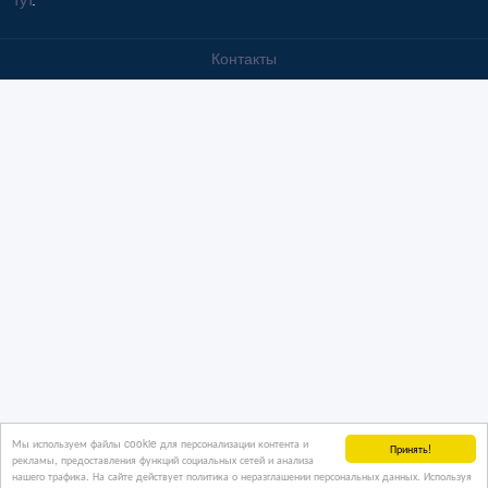
тут
.
Контакты
Мы используем файлы cookie для персонализации контента и
Принять!
рекламы, предоставления функций социальных сетей и анализа
нашего трафика. На сайте действует политика о неразглашении персональных данных. Используя