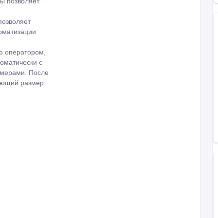
ы позволяет
позволяет
томатизации
ю оператором,
томатически с
змерами. После
ующий размер.