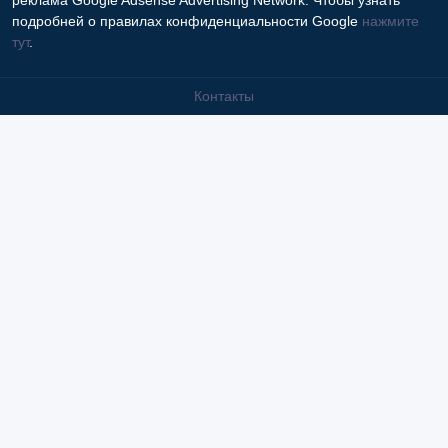
реклама Google Adsense Advertising Network. Чтобы узнать
подробней о правилах конфиденциальности Google
нажмите
тут
.
Контакты