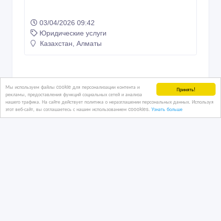
03/04/2026 09:42
Юридические услуги
Казахстан, Алматы
Мы используем файлы cookie для персонализации контента и
Принять!
рекламы, предоставления функций социальных сетей и анализа
нашего трафика. На сайте действует политика о неразглашении персональных данных. Используя
этот веб-сайт, вы соглашаетесь с нашим использованием coookies.
Узнать больше
Copyright © 2009-2026 Интернет - рынок. All rights reserved.
Информация на Интернет - рынок предоставляется
пользователями и предназначена для общественного
использования. Пользователи, опубликовавшие информацию,
несут ответственность за ее содержимое. Сайта Интернет -
рынок только хранит и распространяет информацию
пользователей и не несет ответственность за ее содержимое.
Мы не продаем и не предоставляем во временное
пользование частную информацию зарегистрированных