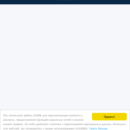
Мы используем файлы cookie для персонализации контента и
Принять!
рекламы, предоставления функций социальных сетей и анализа
нашего трафика. На сайте действует политика о неразглашении персональных данных. Используя
этот веб-сайт, вы соглашаетесь с нашим использованием coookies.
Узнать больше