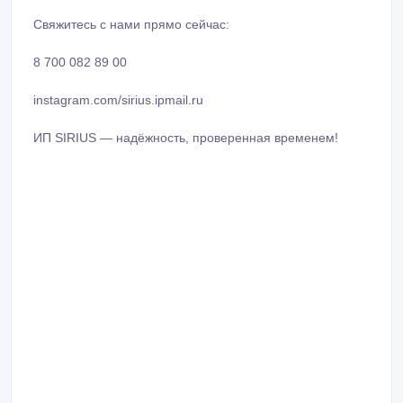
И монтаж этой камеры — абсолютно бесплатно!
Работаем 24/7
Без выходных и праздников — ваша безопасность под
круглосуточным контролем!
Консультация, подбор оборудования и расчет
стоимости — бесплатно! г. Алматы и Алматинская
область.
Свяжитесь с нами прямо сейчас:
8 700 082 89 00
instagram.com/sirius.ipmail.ru
ИП SIRIUS — надёжность, проверенная временем!