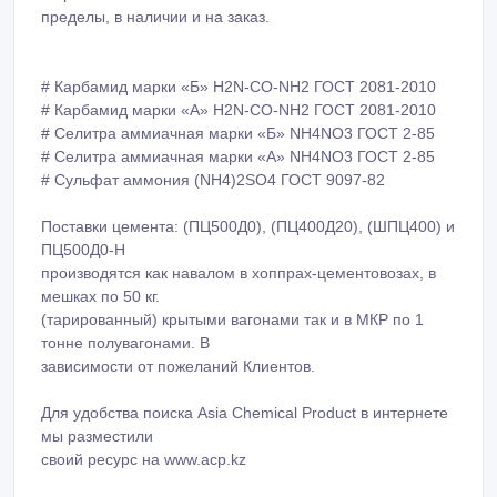
пределы, в наличии и на заказ.
# Карбамид марки «Б» H2N-CO-NH2 ГОСТ 2081-2010
# Карбамид марки «А» H2N-CO-NH2 ГОСТ 2081-2010
# Селитра аммиачная марки «Б» NH4NO3 ГОСТ 2-85
# Селитра аммиачная марки «А» NH4NO3 ГОСТ 2-85
# Сульфат аммония (NH4)2SO4 ГОСТ 9097-82
Поставки цемента: (ПЦ500Д0), (ПЦ400Д20), (ШПЦ400) и
ПЦ500Д0-Н
производятся как навалом в хоппрах-цементовозах, в
мешках по 50 кг.
(тарированный) крытыми вагонами так и в МКР по 1
тонне полувагонами. В
зависимости от пожеланий Клиентов.
Для удобства поиска Asia Chemical Product в интернете
мы разместили
своий ресурс на www.acp.kz