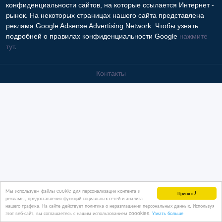
конфиденциальности сайтов, на которые ссылается Интернет -
рынок. На некоторых страницах нашего сайта представлена
реклама Google Adsense Advertising Network. Чтобы узнать
подробней о правилах конфиденциальности Google
нажмите
тут
.
Контакты
Мы используем файлы cookie для персонализации контента и
Принять!
рекламы, предоставления функций социальных сетей и анализа
нашего трафика. На сайте действует политика о неразглашении персональных данных. Используя
этот веб-сайт, вы соглашаетесь с нашим использованием coookies.
Узнать больше